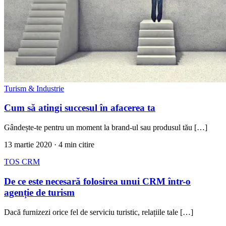
Turism & Industrie
Cum să atingi succesul în afacerea ta
Gândește-te pentru un moment la brand-ul sau produsul tău […]
13 martie 2020
· 4 min citire
TOS CRM
De ce este necesară folosirea unui CRM într-o
agenție de turism
Dacă furnizezi orice fel de serviciu turistic, relațiile tale […]