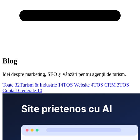
Blog
Idei despre marketing, SEO și vânzări pentru agenții de turism.
Toate
32
Turism & Industrie
14
TOS Website
4
TOS CRM
3
TOS
Conta
1
Generale
10