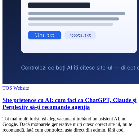
TOS Website
Site prietenos cu AI: cum faci ca ChatGPT, Claude și
Perplexity să-ți recomande agenția
Tot mai mulți turiști își aleg vacanța întrebând un asistent AI, nu
Google. Dacă motoarele generative nu-ți citesc corect site-ul, nu te
recomandă. Iată cum controlezi asta direct din admin, fără cod.